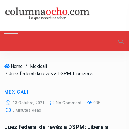
S
k
i
p
t
o
c
o
n
Home
/
Mexicali
t
/ Juez federal da revés a DSPM; Libera a supuestos implicados en extorsión contra familia Castro León
e
n
t
MEXICALI
13 Octubre, 2021
No Comment
935
5 Minutes Read
Juez federal da revés a DSPM; Libera a